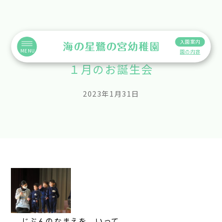
入園案内
MENU
園の内容
１月のお誕生会
2023年1月31日
じぶんのなまえを いって